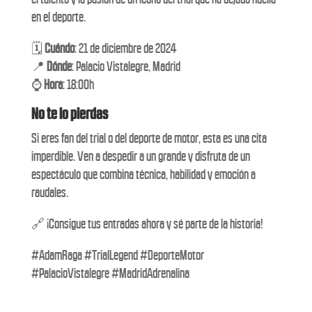
en el deporte.
🗓️
Cuándo
: 21 de diciembre de 2024
📍
Dónde
: Palacio Vistalegre, Madrid
⌚
Hora
: 18:00h
No te lo pierdas
Si eres fan del trial o del deporte de motor, esta es una cita
imperdible. Ven a despedir a un grande y disfruta de un
espectáculo que combina técnica, habilidad y emoción a
raudales.
🔗 ¡Consigue tus entradas ahora y sé parte de la historia!
#AdamRaga #TrialLegend #DeporteMotor
#PalacioVistalegre #MadridAdrenalina