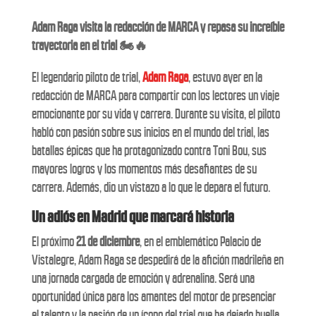
Adam Raga visita la redacción de MARCA y repasa su increíble
trayectoria en el trial 🏍️🔥
El legendario piloto de trial,
Adam Raga
, estuvo ayer en la
redacción de MARCA para compartir con los lectores un viaje
emocionante por su vida y carrera. Durante su visita, el piloto
habló con pasión sobre sus inicios en el mundo del trial, las
batallas épicas que ha protagonizado contra Toni Bou, sus
mayores logros y los momentos más desafiantes de su
carrera. Además, dio un vistazo a lo que le depara el futuro.
Un adiós en Madrid que marcará historia
El próximo
21 de diciembre
, en el emblemático Palacio de
Vistalegre, Adam Raga se despedirá de la afición madrileña en
una jornada cargada de emoción y adrenalina. Será una
oportunidad única para los amantes del motor de presenciar
el talento y la pasión de un ícono del trial que ha dejado huella