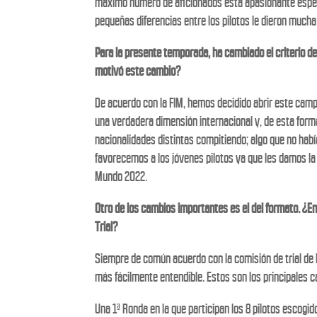
máximo número de aficionados esta apasionante especi
pequeñas diferencias entre los pilotos le dieron much
Para la presente temporada, ha cambiado el criterio de e
motivó este cambio?
De acuerdo con la FIM, hemos decidido abrir este cam
una verdadera dimensión internacional y, de esta forma,
nacionalidades distintas compitiendo; algo que no hab
favorecemos a los jóvenes pilotos ya que les damos la
Mundo 2022.
Otro de los cambios importantes es el del formato. ¿
Trial?
Siempre de común acuerdo con la comisión de trial de 
más fácilmente entendible. Estos son los principales 
Una 1ª Ronda en la que participan los 8 pilotos escogid