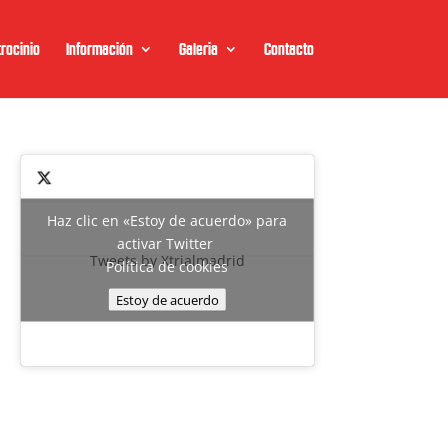
rocinio
Información
Galeria
Contacto
Haz clic en «Estoy de acuerdo» para
activar Twitter
Tweets by Xtrialmadrid
Política de cookies
Estoy de acuerdo