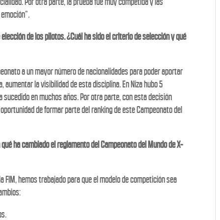
alidad. Por otra parte, la prueba fue muy competida y las
a emoción”.
lección de los pilotos. ¿Cuál ha sido el criterio de selección y qué
peonato a un mayor número de nacionalidades para poder aportar
 aumentar la visibilidad de esta disciplina. En Niza hubo 5
ía sucedido en muchos años. Por otra parte, con esta decisión
 oportunidad de formar parte del ranking de este Campeonato del
En qué ha cambiado el reglamento del Campeonato del Mundo de X-
la FIM, hemos trabajado para que el modelo de competición sea
cambios:
os.