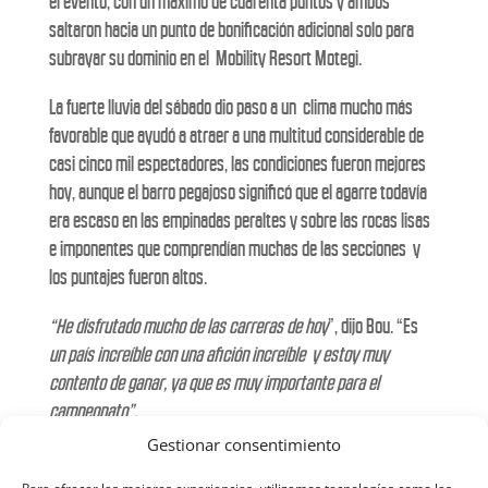
el evento, con un máximo de cuarenta puntos y ambos
saltaron hacia un punto de bonificación adicional solo para
subrayar su dominio en el Mobility Resort Motegi.
La fuerte lluvia del sábado dio paso a un clima mucho más
favorable que ayudó a atraer a una multitud considerable de
casi cinco mil espectadores, las condiciones fueron mejores
hoy, aunque el barro pegajoso significó que el agarre todavía
era escaso en las empinadas peraltes y sobre las rocas lisas
e imponentes que comprendían muchas de las secciones y
los puntajes fueron altos.
“He disfrutado mucho de las carreras de hoy
”, dijo Bou. “Es
un país increíble con una afición increíble y estoy muy
contento de ganar, ya que es muy importante para el
campeonato”.
Gestionar consentimiento
«Hoy
estoy muy feliz»,
dijo Abellán. «Me
encanta Japón y ganar
ambas carreras aquí hoy y consolidar mi liderato en el