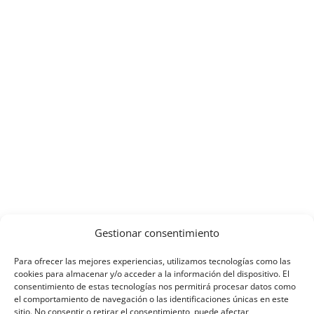
Gestionar consentimiento
Para ofrecer las mejores experiencias, utilizamos tecnologías como las
cookies para almacenar y/o acceder a la información del dispositivo. El
consentimiento de estas tecnologías nos permitirá procesar datos como
el comportamiento de navegación o las identificaciones únicas en este
Haz clic en «Estoy de acuerdo» para
sitio. No consentir o retirar el consentimiento, puede afectar