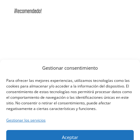
¡Recomendado!
Gestionar consentimiento
Para ofrecer las mejores experiencias, utilizamos tecnologías como las
cookies para almacenar y/o acceder a la información del dispositivo. El
consentimiento de estas tecnologías nos permitirá procesar datos como
el comportamiento de navegación o las identificaciones únicas en este
Haz clic en «Estoy de acuerdo» para
sitio. No consentir o retirar el consentimiento, puede afectar
activar Twitter
negativamente a ciertas características y funciones.
Tweets by Xtrialmadrid
Política de cookies
Gestionar los servicios
Estoy de acuerdo
Aceptar