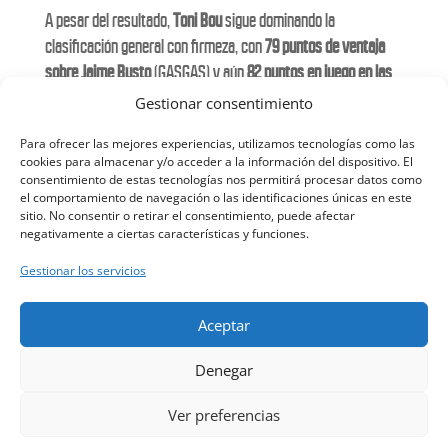
A pesar del resultado,
Toni Bou
sigue dominando la
clasificación general con firmeza, con
79 puntos de ventaja
sobre Jaime Busto
(GASGAS) y aún
82 puntos en juego en las
próximas rondas
. El piloto del Repsol Honda Team tendrá que
Gestionar consentimiento
esperar a la prueba de
Gran Bretaña, a principios de
Para ofrecer las mejores experiencias, utilizamos tecnologías como las
septiembre
, para sellar su decimonoveno título consecutivo al
cookies para almacenar y/o acceder a la información del dispositivo. El
aire libre.
consentimiento de estas tecnologías nos permitirá procesar datos como
el comportamiento de navegación o las identificaciones únicas en este
sitio. No consentir o retirar el consentimiento, puede afectar
Y recuerda la gran cita en España: el
X-Trial Madrid 2025
, el
negativamente a ciertas características y funciones.
próximo 25 de octubre en el
Madrid Arena
.
Gestionar los servicios
🎟️ Entradas ya a la venta en
ctickets.es
Aceptar
Denegar
Ver preferencias