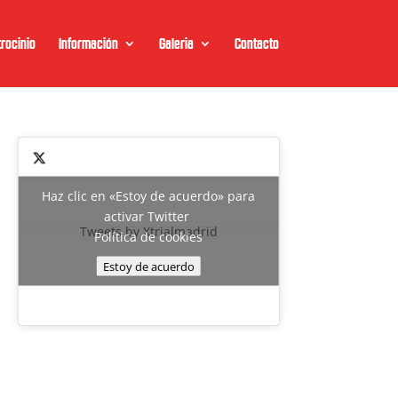
rocinio
Información
Galeria
Contacto
Haz clic en «Estoy de acuerdo» para
activar Twitter
Tweets by Xtrialmadrid
Política de cookies
Estoy de acuerdo