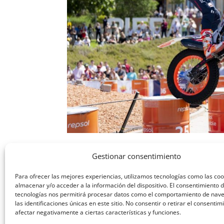
La RFME avala el nuevo Récord Guinnes
Gestionar consentimiento
Jun 9, 2026
Para ofrecer las mejores experiencias, utilizamos tecnologías como las co
almacenar y/o acceder a la información del dispositivo. El consentimiento 
El piloto del Repsol Honda HRC suma su tercera
tecnologías nos permitirá procesar datos como el comportamiento de nav
las identificaciones únicas en este sitio. No consentir o retirar el consenti
consecutivos sobre la rueda trasera. El motoci
afectar negativamente a ciertas características y funciones.
de la mano de uno de sus mayores referentes d