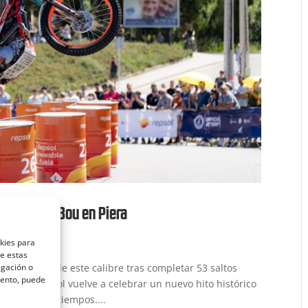
s de Toni Bou en Piera
okies para
de estas
 distinción de este calibre tras completar 53 saltos
egación o
miento, puede
clismo español vuelve a celebrar un nuevo hito histórico
e todos los tiempos....