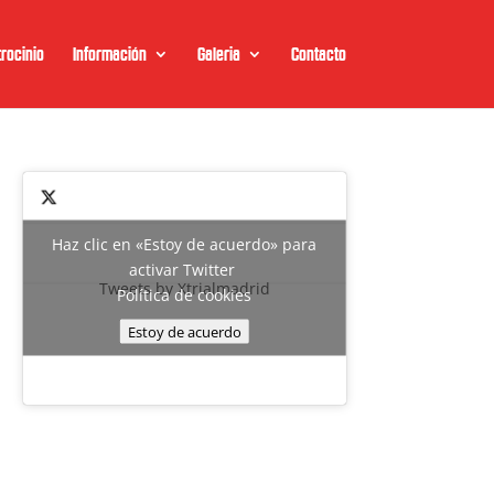
rocinio
Información
Galeria
Contacto
Haz clic en «Estoy de acuerdo» para
activar Twitter
Tweets by Xtrialmadrid
Política de cookies
Estoy de acuerdo