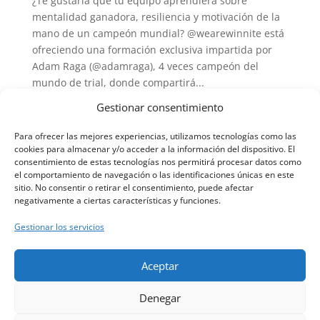
¿Te gustaría que tu equipo aprendiera sobre
mentalidad ganadora, resiliencia y motivación de la
mano de un campeón mundial? @wearewinnite está
ofreciendo una formación exclusiva impartida por
Adam Raga (@adamraga), 4 veces campeón del
mundo de trial, donde compartirá...
Gestionar consentimiento
Para ofrecer las mejores experiencias, utilizamos tecnologías como las
cookies para almacenar y/o acceder a la información del dispositivo. El
consentimiento de estas tecnologías nos permitirá procesar datos como
el comportamiento de navegación o las identificaciones únicas en este
Haz clic en «Estoy de acuerdo» para
sitio. No consentir o retirar el consentimiento, puede afectar
activar Twitter
negativamente a ciertas características y funciones.
Tweets by Xtrialmadrid
Política de cookies
Gestionar los servicios
Estoy de acuerdo
Aceptar
Denegar