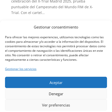
celebración del X-Trial Madrid 2025, prueba
puntuable del Campeonato del Mundo FIM de X-
Trial. Con el cartel...
Gestionar consentimiento
Entradas siguientes »
Para ofrecer las mejores experiencias, utilizamos tecnologías como las
cookies para almacenar y/o acceder a la información del dispositivo. El
consentimiento de estas tecnologías nos permitirá procesar datos como
el comportamiento de navegación o las identificaciones únicas en este
Haz clic en «Estoy de acuerdo» para
sitio. No consentir o retirar el consentimiento, puede afectar
activar Twitter
negativamente a ciertas características y funciones.
Tweets by Xtrialmadrid
Política de cookies
Gestionar los servicios
Estoy de acuerdo
Aceptar
Denegar
Ver preferencias