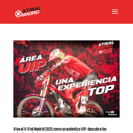
Vive el X-Trial Madrid 2025 como un auténtico VIP: descubre las