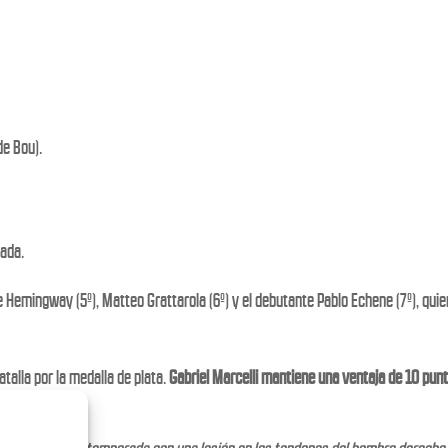
de Bou).
cada.
e Hemingway (5º), Matteo Grattarola (6º) y el debutante Pablo Echene (7º), qu
atalla por la medalla de plata.
Gabriel Marcelli mantiene una ventaja de 10 pun
 próximas citas.