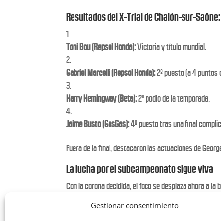
Resultados del X-Trial de Chalón-sur-Saône:
Toni Bou (Repsol Honda):
Victoria y título mundial.
Gabriel Marcelli (Repsol Honda):
2º puesto (a 4 puntos 
Harry Hemingway (Beta):
2º podio de la temporada.
Jaime Busto (GasGas):
4º puesto tras una final compli
Fuera de la final, destacaron las actuaciones de Georg
La lucha por el subcampeonato sigue viva
Con la corona decidida, el foco se desplaza ahora a la b
definitiva para el piloto del Repsol Honda de cara a las
Gestionar consentimiento