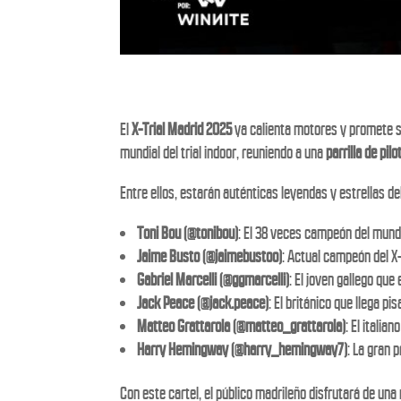
El
X-Trial Madrid 2025
ya calienta motores y promete s
mundial del trial indoor, reuniendo a una
parrilla de pil
Entre ellos, estarán auténticas leyendas y estrellas de
Toni Bou (@tonibou)
: El 38 veces campeón del mundo
Jaime Busto (@jaimebustoo)
: Actual campeón del X
Gabriel Marcelli (@ggmarcelli)
: El joven gallego que 
Jack Peace (@jack.peace)
: El británico que llega pi
Matteo Grattarola (@matteo_grattarola)
: El itali
Harry Hemingway (@harry_hemingway7)
: La gran 
Con este cartel, el público madrileño disfrutará de una