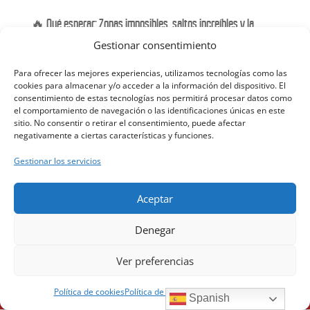
🔥 Qué esperar: Zonas imposibles, saltos increíbles y la
adrenalina del mejor Trial Indoor del mundo.
Gestionar consentimiento
¿Estás listo para vivirlo en directo? No dejes que te lo
Para ofrecer las mejores experiencias, utilizamos tecnologías como las
cookies para almacenar y/o acceder a la información del dispositivo. El
cuenten. La preventa de entradas comenzará próximamente.
consentimiento de estas tecnologías nos permitirá procesar datos como
¡Mantente atento a nuestras redes sociales para asegurar tu
el comportamiento de navegación o las identificaciones únicas en este
sitio. No consentir o retirar el consentimiento, puede afectar
sitio en la grada!
negativamente a ciertas características y funciones.
#XTrialMadrid
#MadridArena
#TrialIndoor
Gestionar los servicios
#Motorsport
#MadridEventos
#FullGas
#XTrial2026
Aceptar
Denegar
Ver preferencias
Política de cookies
Política de privacidad
AVISO LEGAL
Spanish